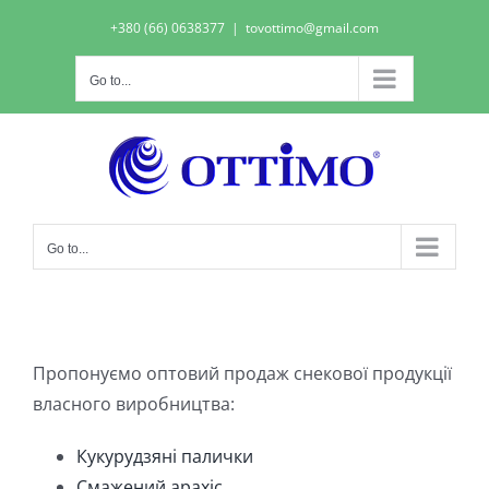
Skip
+380 (66) 0638377
|
tovottimo@gmail.com
to
content
Go to...
Go to...
Пропонуємо оптовий продаж снекової продукції
власного виробництва:
Кукурудзяні палички
Смажений арахіс